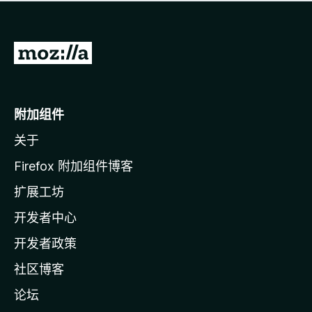
无
评
分
转
至
M
o
附加组件
z
关于
i
l
Firefox 附加组件博客
l
扩展工坊
a
开发者中心
主
页
开发者政策
社区博客
论坛