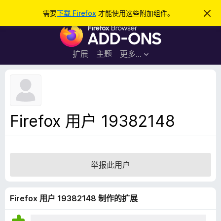
搜
登录
需要
下载 Firefox
才能使用这些附加组件。
忽
略
索
F
此
通
i
知
r
扩展
主题
更多…
e
f
o
x
浏
Firefox 用户 19382148
览
器
附
加
举报此用户
组
件
Firefox 用户 19382148 制作的扩展