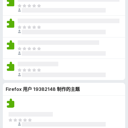
无
目
评
前
分
尚
无
目
评
前
分
尚
无
目
评
前
分
尚
无
目
评
前
分
尚
Firefox 用户 19382148 制作的主题
无
评
分
目
前