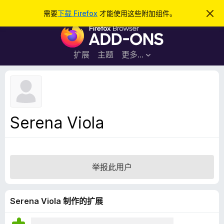
搜
登录
需要
下载 Firefox
才能使用这些附加组件。
忽
略
索
F
此
通
i
知
r
扩展
主题
更多…
e
f
o
x
浏
Serena Viola
览
器
附
加
举报此用户
组
件
Serena Viola 制作的扩展