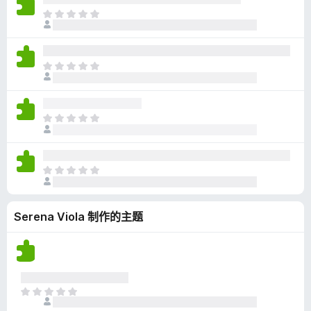
无
目
评
前
分
尚
无
目
评
前
分
尚
无
目
评
前
分
尚
无
目
评
前
分
尚
Serena Viola 制作的主题
无
评
分
目
前