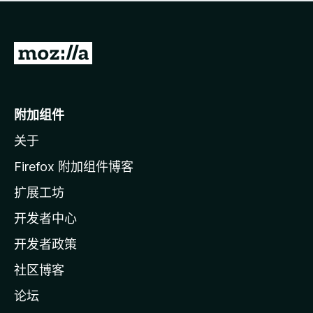
无
评
分
转
至
M
o
附加组件
z
关于
i
l
Firefox 附加组件博客
l
扩展工坊
a
开发者中心
主
页
开发者政策
社区博客
论坛