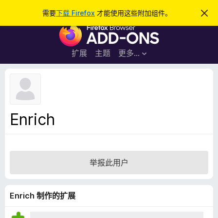
搜
登录
需要
下载 Firefox
才能使用这些附加组件。
忽
略
索
F
此
通
i
知
r
扩展
主题
更多…
e
f
o
x
浏
Enrich
览
器
附
加
举报此用户
组
件
Enrich 制作的扩展