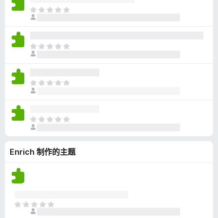
无
目
评
前
分
尚
无
目
评
前
分
尚
无
目
评
前
分
尚
无
目
评
前
分
尚
Enrich 制作的主题
无
评
分
目
前