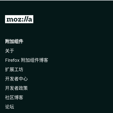
无
评
分
转
至
M
o
附加组件
z
关于
i
l
Firefox 附加组件博客
l
扩展工坊
a
开发者中心
主
页
开发者政策
社区博客
论坛