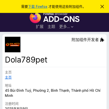
搜
登录
需要
下载 Firefox
才能使用这些附加组件。
忽
略
索
F
此
通
i
知
r
扩展
主题
更多…
e
f
附加组件开发者
o
x
浏
Dola789pet
览
器
主页
附
主页
加
组
地址
件
45 Bùi Đình Tuý, Phường 2, Bình Thạnh, Thành phố Hồ Chí
Minh
注册时间
2025年8月9日