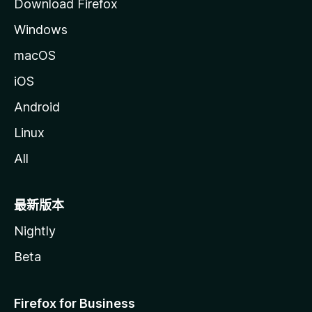
Download Firefox
Windows
macOS
iOS
Android
Linux
All
最新版本
Nightly
Beta
Firefox for Business