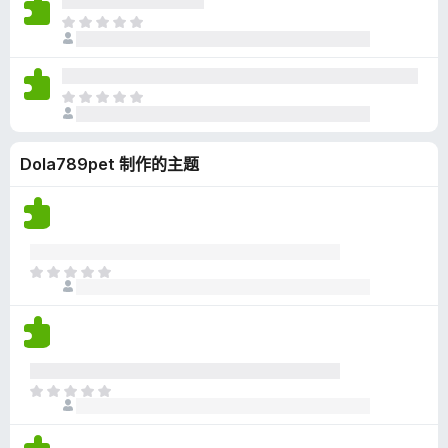
无
目
评
前
分
尚
无
目
评
前
分
尚
Dola789pet 制作的主题
无
评
分
目
前
尚
无
评
分
目
前
尚