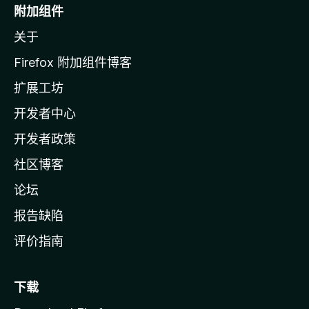
o
附加组件
z
关于
i
l
Firefox 附加组件博客
l
扩展工坊
a
开发者中心
主
页
开发者政策
社区博客
论坛
报告缺陷
评价指南
下载