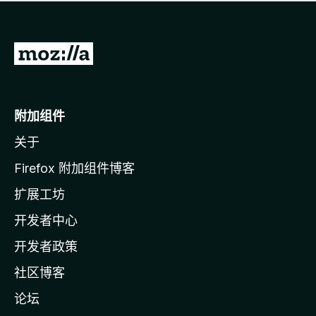
无
评
分
转
至
M
o
附加组件
z
关于
i
l
Firefox 附加组件博客
l
扩展工坊
a
开发者中心
主
页
开发者政策
社区博客
论坛