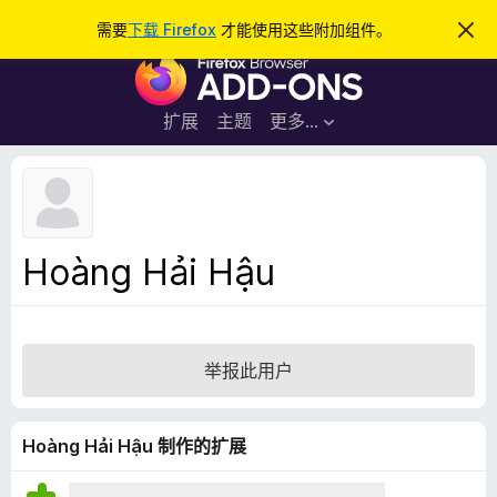
搜
登录
需要
下载 Firefox
才能使用这些附加组件。
忽
略
索
F
此
通
i
知
r
扩展
主题
更多…
e
f
o
x
浏
Hoàng Hải Hậu
览
器
附
加
举报此用户
组
件
Hoàng Hải Hậu 制作的扩展