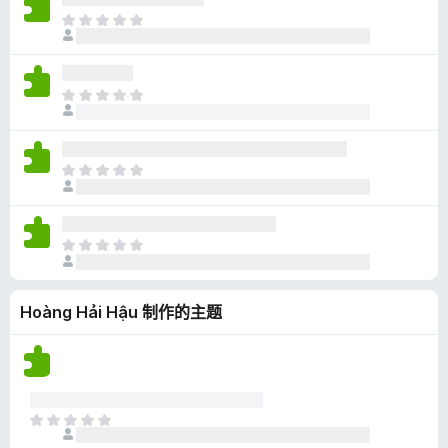
无
目
评
前
分
尚
无
目
评
前
分
尚
无
目
评
前
分
尚
无
目
评
前
分
尚
Hoàng Hải Hậu 制作的主题
无
评
分
目
前