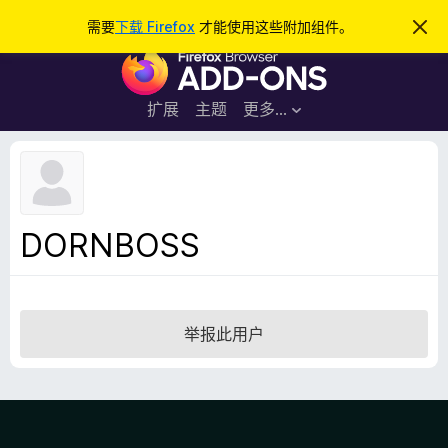
搜
登录
需要
下载 Firefox
才能使用这些附加组件。
忽
略
索
F
此
通
i
知
r
扩展
主题
更多…
e
f
o
x
浏
DORNBOSS
览
器
附
加
举报此用户
组
件