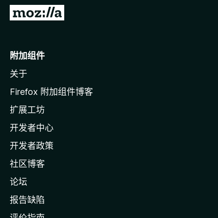
转
至
M
o
附加组件
z
关于
i
l
Firefox 附加组件博客
l
扩展工坊
a
开发者中心
主
页
开发者政策
社区博客
论坛
报告缺陷
评价指南