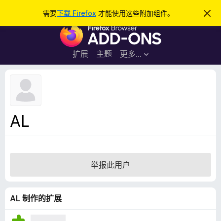
搜
登录
需要
下载 Firefox
才能使用这些附加组件。
忽
略
索
F
此
通
i
知
r
扩展
主题
更多…
e
f
o
x
浏
AL
览
器
附
加
举报此用户
组
件
AL 制作的扩展