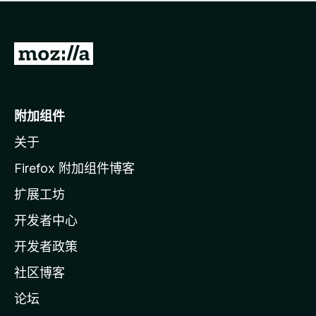
无
评
分
转
至
M
o
附加组件
z
关于
i
l
Firefox 附加组件博客
l
扩展工坊
a
开发者中心
主
页
开发者政策
社区博客
论坛