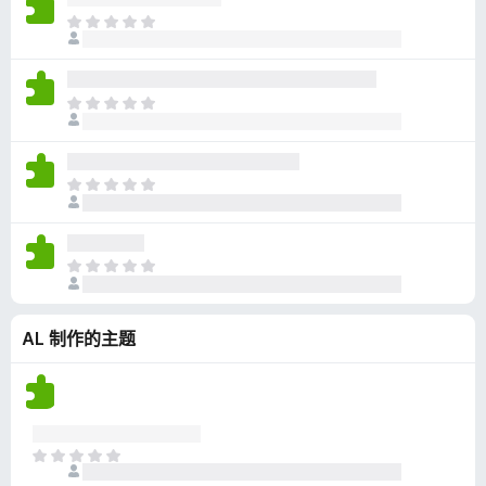
无
目
评
前
分
尚
无
目
评
前
分
尚
无
目
评
前
分
尚
无
目
评
前
分
尚
AL 制作的主题
无
评
分
目
前