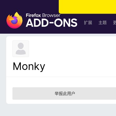
F
i
扩展
主题
r
e
f
o
x
浏
Monky
览
器
附
加
组
举报此用户
件