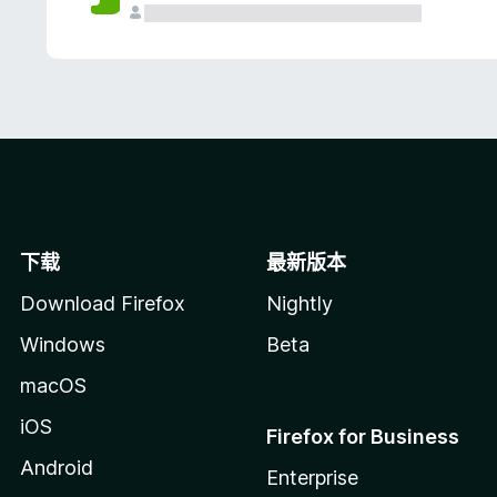
下载
最新版本
Download Firefox
Nightly
Windows
Beta
macOS
iOS
Firefox for Business
Android
Enterprise