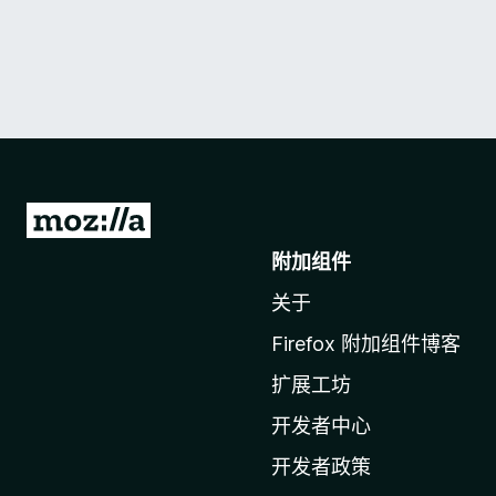
转
至
附加组件
M
关于
o
z
Firefox 附加组件博客
i
扩展工坊
l
l
开发者中心
a
开发者政策
主