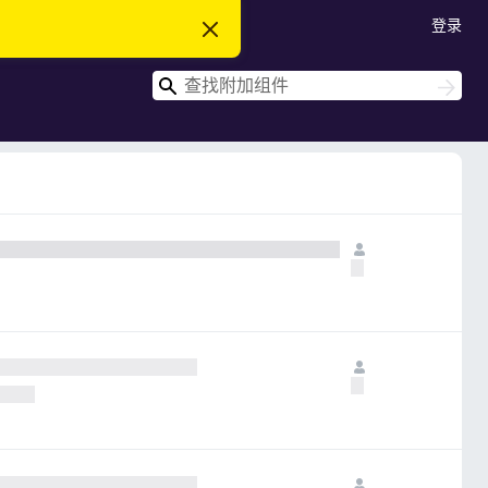
登录
忽
略
此
搜
通
搜
知
索
索