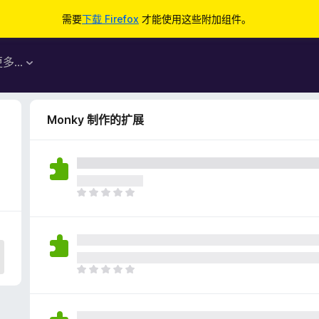
需要
下载 Firefox
才能使用这些附加组件。
更多…
Monky 制作的扩展
目
前
尚
无
评
分
目
前
尚
无