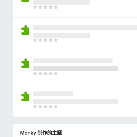
评
分
目
前
尚
无
评
分
目
前
尚
无
评
分
目
前
尚
无
评
分
目
前
尚
无
Monky 制作的主题
评