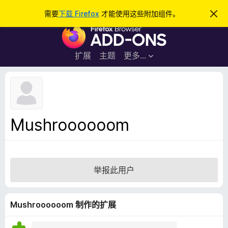
搜
登录
需要
下载 Firefox
才能使用这些附加组件。
忽
略
索
F
此
通
i
知
r
扩展
主题
更多…
e
f
o
x
浏
Mushroooooom
览
器
附
加
举报此用户
组
件
Mushroooooom 制作的扩展