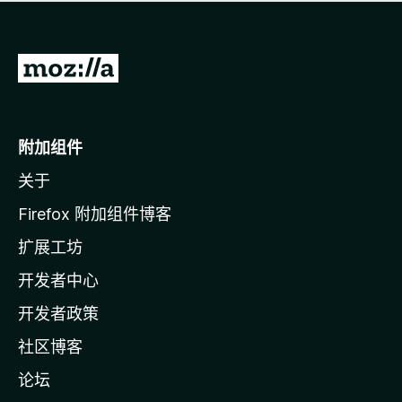
无
评
分
转
至
M
o
附加组件
z
关于
i
l
Firefox 附加组件博客
l
扩展工坊
a
开发者中心
主
页
开发者政策
社区博客
论坛