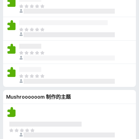
无
目
评
前
分
尚
无
目
评
前
分
尚
无
目
评
前
分
尚
无
目
评
前
分
尚
Mushroooooom 制作的主题
无
评
分
目
前