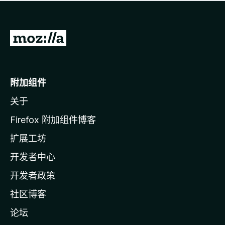
无
评
分
转
至
M
o
附加组件
z
关于
i
l
Firefox 附加组件博客
l
扩展工坊
a
开发者中心
主
页
开发者政策
社区博客
论坛