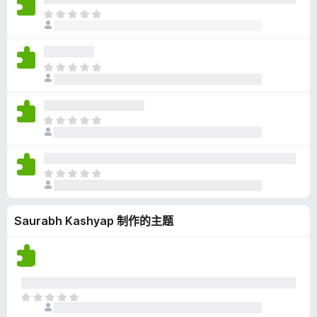
无
目
评
前
分
尚
无
目
评
前
分
尚
无
目
评
前
分
尚
无
目
评
前
分
尚
Saurabh Kashyap 制作的主题
无
评
分
目
前