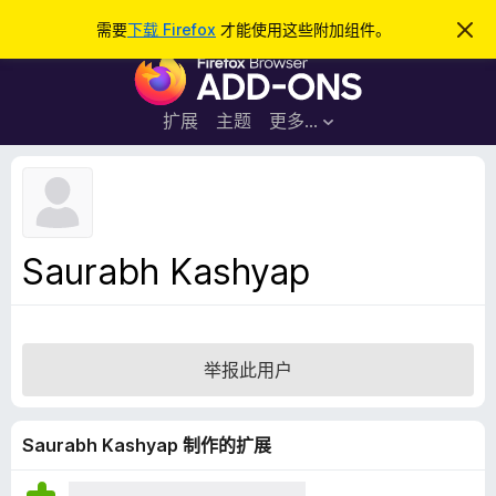
搜
登录
需要
下载 Firefox
才能使用这些附加组件。
忽
略
索
F
此
通
i
知
r
扩展
主题
更多…
e
f
o
x
浏
Saurabh Kashyap
览
器
附
加
举报此用户
组
件
Saurabh Kashyap 制作的扩展