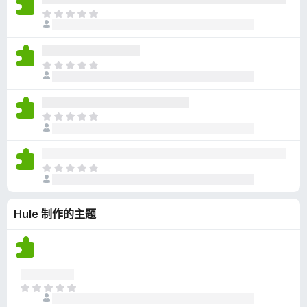
无
目
评
前
分
尚
无
目
评
前
分
尚
无
目
评
前
分
尚
无
目
评
前
分
尚
Hule 制作的主题
无
评
分
目
前