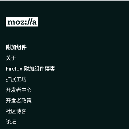
无
评
分
转
至
M
o
附加组件
z
关于
i
l
Firefox 附加组件博客
l
扩展工坊
a
开发者中心
主
页
开发者政策
社区博客
论坛