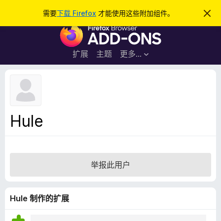
搜
登录
需要
下载 Firefox
才能使用这些附加组件。
忽
略
索
F
此
通
i
知
r
扩展
主题
更多…
e
f
o
x
浏
Hule
览
器
附
加
举报此用户
组
件
Hule 制作的扩展