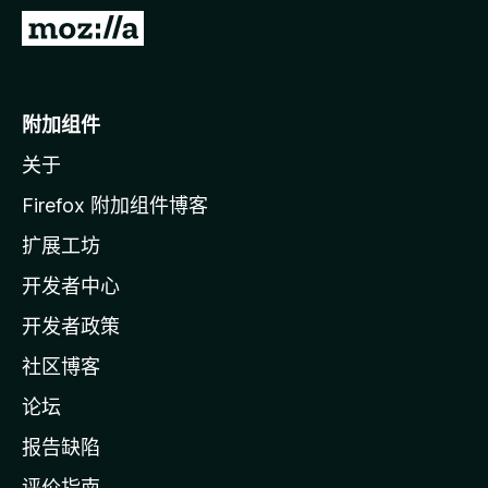
转
至
M
o
附加组件
z
关于
i
l
Firefox 附加组件博客
l
扩展工坊
a
开发者中心
主
页
开发者政策
社区博客
论坛
报告缺陷
评价指南