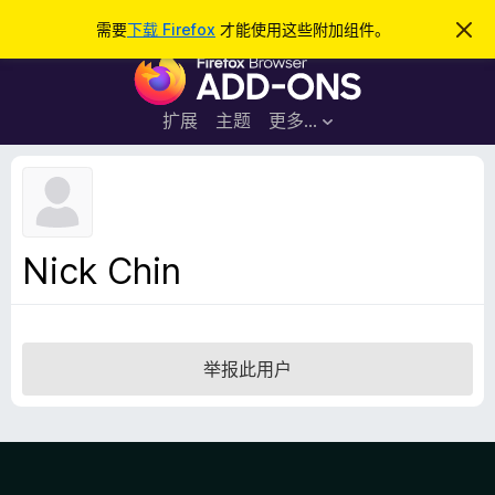
搜
登录
需要
下载 Firefox
才能使用这些附加组件。
忽
略
索
F
此
通
i
知
r
扩展
主题
更多…
e
f
o
x
浏
Nick Chin
览
器
附
加
举报此用户
组
件