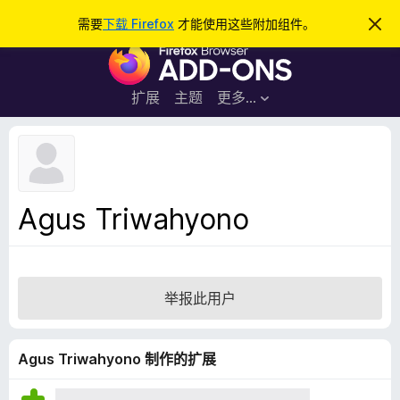
搜
登录
需要
下载 Firefox
才能使用这些附加组件。
忽
略
索
F
此
通
i
知
r
扩展
主题
更多…
e
f
o
x
浏
Agus Triwahyono
览
器
附
加
举报此用户
组
件
Agus Triwahyono 制作的扩展