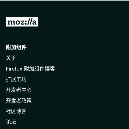
无
评
分
转
至
M
o
附加组件
z
关于
i
l
Firefox 附加组件博客
l
扩展工坊
a
开发者中心
主
页
开发者政策
社区博客
论坛