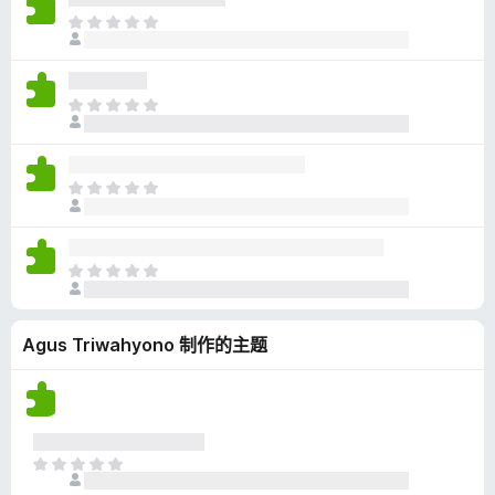
无
目
评
前
分
尚
无
目
评
前
分
尚
无
目
评
前
分
尚
无
目
评
前
分
尚
Agus Triwahyono 制作的主题
无
评
分
目
前