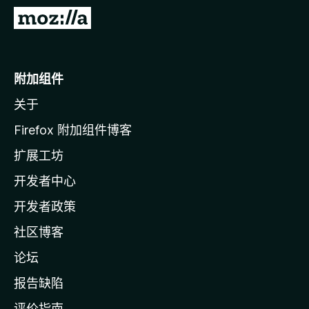
转
至
M
o
附加组件
z
关于
i
l
Firefox 附加组件博客
l
扩展工坊
a
开发者中心
主
页
开发者政策
社区博客
论坛
报告缺陷
评价指南