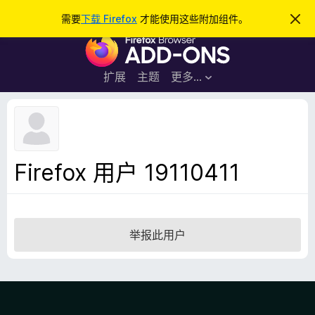
搜
登录
需要
下载 Firefox
才能使用这些附加组件。
忽
略
索
F
此
通
i
知
r
扩展
主题
更多…
e
f
o
x
浏
Firefox 用户 19110411
览
器
附
加
举报此用户
组
件