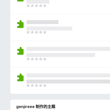
评
分
目
前
尚
无
评
分
目
前
尚
无
评
分
目
前
尚
无
评
分
目
前
尚
无
genjireee 制作的主题
评