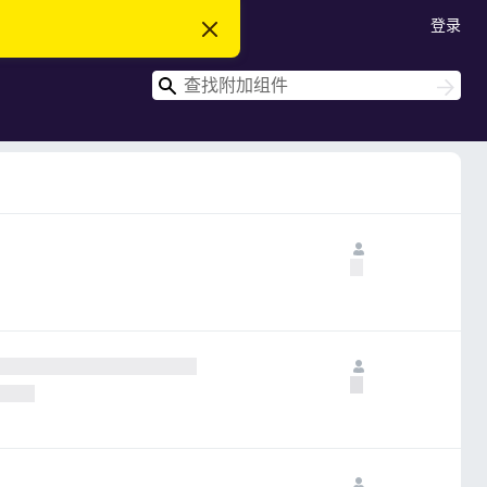
登录
忽
略
此
搜
通
搜
知
索
索