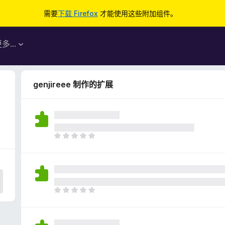
需要
下载 Firefox
才能使用这些附加组件。
更多…
genjireee 制作的扩展
目
前
尚
无
评
分
目
前
尚
无