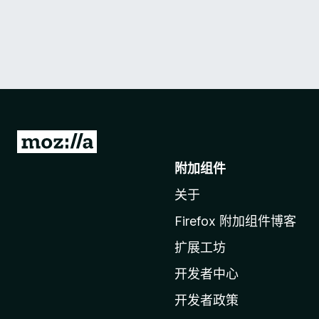
转
至
附加组件
M
关于
o
z
Firefox 附加组件博客
i
扩展工坊
l
l
开发者中心
a
开发者政策
主