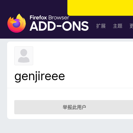
F
i
扩展
主题
r
e
f
o
x
浏
genjireee
览
器
附
加
组
举报此用户
件