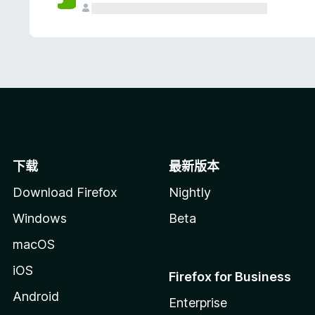
下载
最新版本
Download Firefox
Nightly
Windows
Beta
macOS
iOS
Firefox for Business
Android
Enterprise