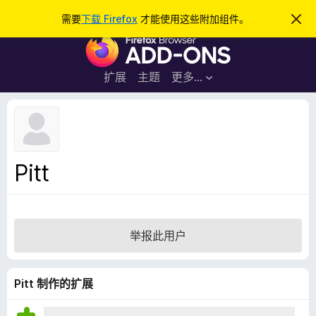
搜
登录
需要
下载 Firefox
才能使用这些附加组件。
忽
略
索
F
此
通
i
知
r
扩展
主题
更多…
e
f
o
x
浏
Pitt
览
器
附
加
举报此用户
组
件
Pitt 制作的扩展