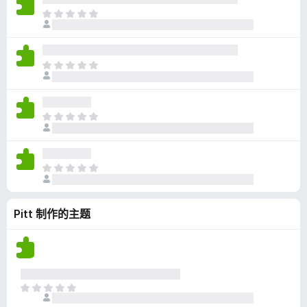
无
目
评
前
分
尚
无
目
评
前
分
尚
无
目
评
前
分
尚
无
目
评
前
分
尚
Pitt 制作的主题
无
评
分
目
前