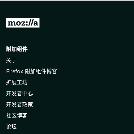
无
评
分
转
至
M
o
附加组件
z
关于
i
l
Firefox 附加组件博客
l
扩展工坊
a
开发者中心
主
页
开发者政策
社区博客
论坛