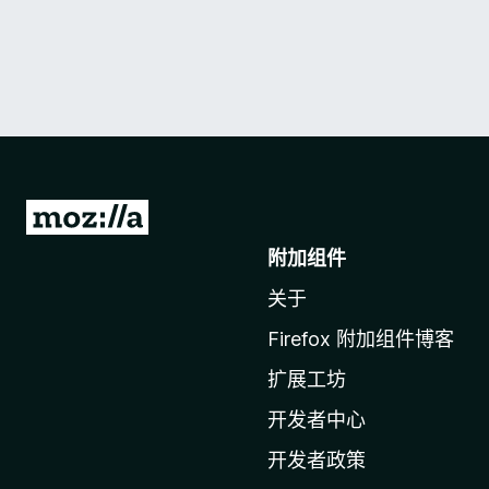
转
至
附加组件
M
关于
o
z
Firefox 附加组件博客
i
扩展工坊
l
l
开发者中心
a
开发者政策
主