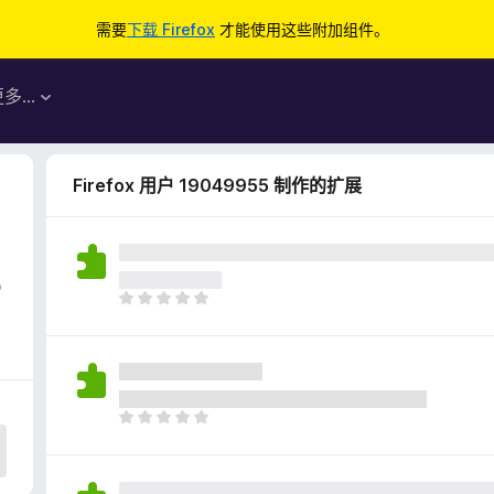
需要
下载 Firefox
才能使用这些附加组件。
更多…
Firefox 用户 19049955 制作的扩展
5
目
前
尚
无
评
分
目
前
尚
无