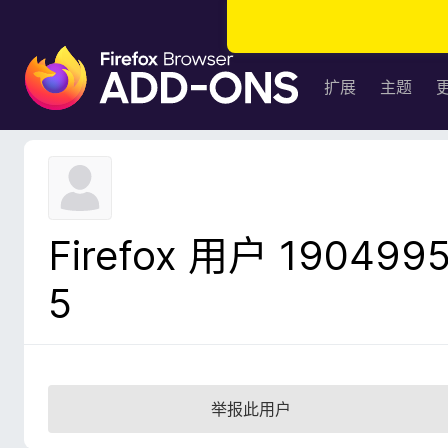
F
i
扩展
主题
r
e
f
o
x
浏
Firefox 用户 190499
览
器
5
附
加
组
件
举报此用户