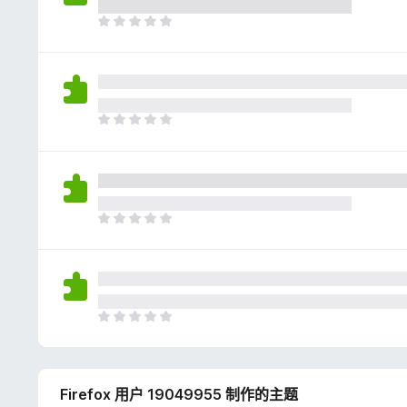
评
分
目
前
尚
无
评
分
目
前
尚
无
评
分
目
前
尚
无
评
分
目
前
尚
无
Firefox 用户 19049955 制作的主题
评