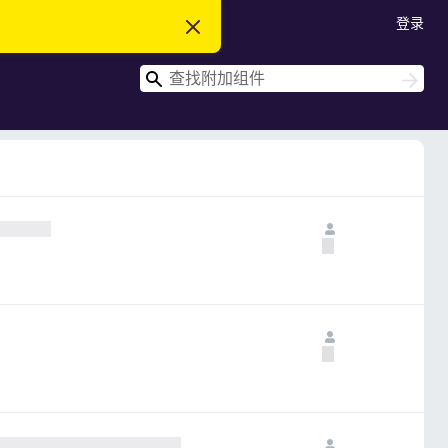
登录
忽
略
此
搜
通
搜
知
索
索