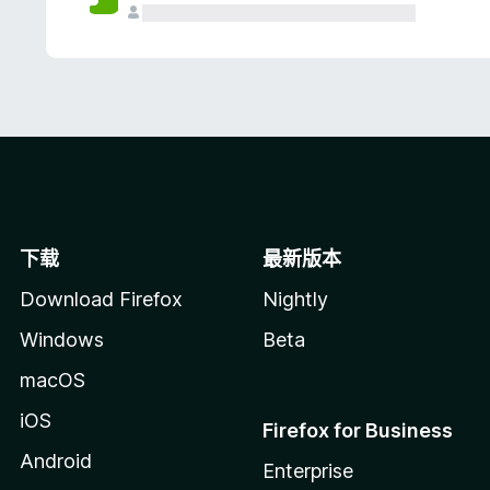
下载
最新版本
Download Firefox
Nightly
Windows
Beta
macOS
iOS
Firefox for Business
Android
Enterprise