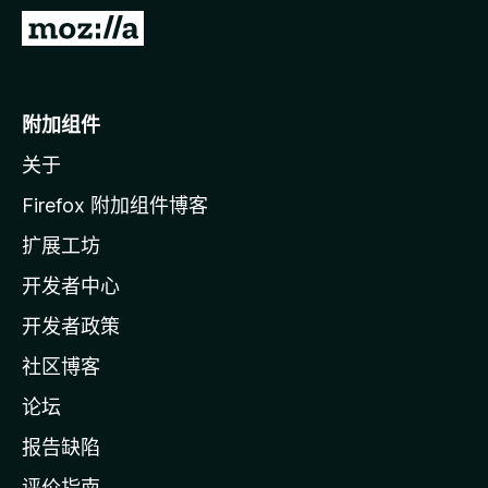
转
至
M
o
附加组件
z
关于
i
l
Firefox 附加组件博客
l
扩展工坊
a
开发者中心
主
页
开发者政策
社区博客
论坛
报告缺陷
评价指南