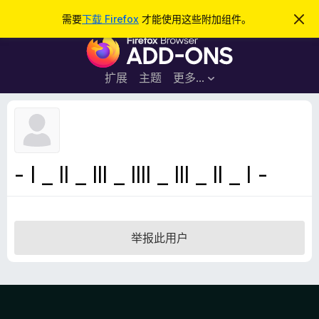
搜
登录
需要
下载 Firefox
才能使用这些附加组件。
忽
略
索
F
此
通
i
知
r
扩展
主题
更多…
e
f
o
x
浏
- l _ ll _ lll _ llll _ lll _ ll _ l -
览
器
附
加
举报此用户
组
件