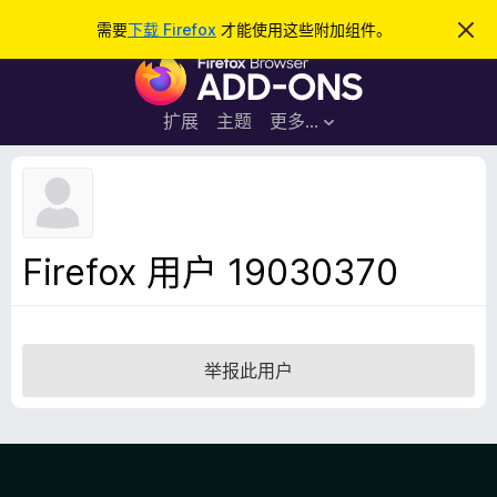
搜
登录
需要
下载 Firefox
才能使用这些附加组件。
忽
略
索
F
此
通
i
知
r
扩展
主题
更多…
e
f
o
x
浏
Firefox 用户 19030370
览
器
附
加
举报此用户
组
件