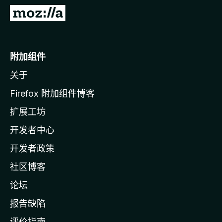
转
至
M
o
附加组件
z
关于
i
l
Firefox 附加组件博客
l
扩展工坊
a
开发者中心
主
页
开发者政策
社区博客
论坛
报告缺陷
评价指南