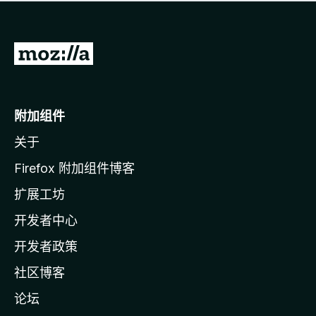
无
评
分
转
至
M
o
附加组件
z
关于
i
l
Firefox 附加组件博客
l
扩展工坊
a
开发者中心
主
页
开发者政策
社区博客
论坛