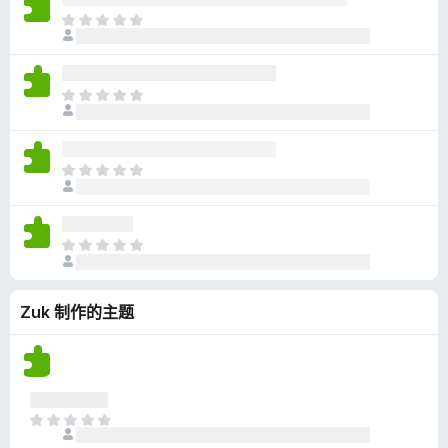
无
目
评
前
分
尚
无
目
评
前
分
尚
无
目
评
前
分
尚
无
目
评
前
分
尚
Zuk 制作的主题
无
评
分
目
前