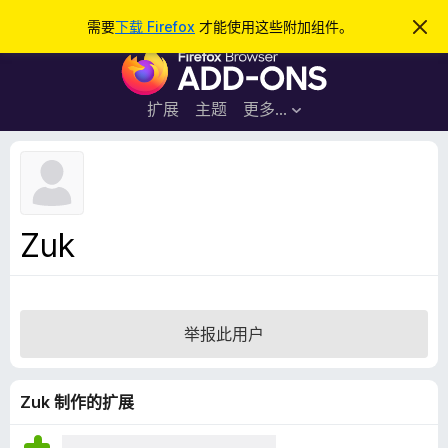
搜
登录
需要
下载 Firefox
才能使用这些附加组件。
忽
略
索
F
此
通
i
知
r
扩展
主题
更多…
e
f
o
x
浏
Zuk
览
器
附
加
举报此用户
组
件
Zuk 制作的扩展