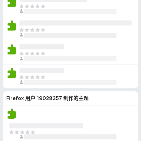
无
目
评
前
分
尚
无
目
评
前
分
尚
无
目
评
前
分
尚
无
目
评
前
分
尚
Firefox 用户 19028357 制作的主题
无
评
分
目
前