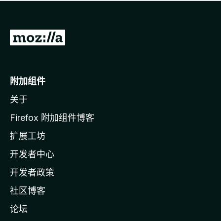
无
评
分
转
至
M
o
附加组件
z
关于
i
l
Firefox 附加组件博客
l
扩展工坊
a
开发者中心
主
页
开发者政策
社区博客
论坛