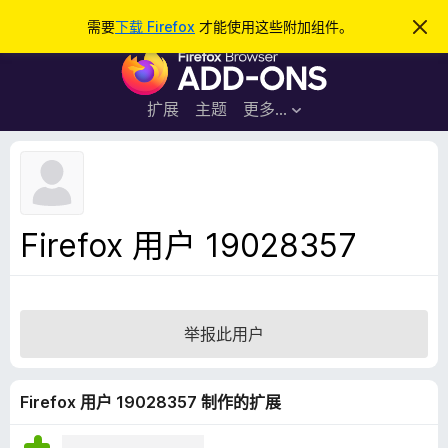
搜
登录
需要
下载 Firefox
才能使用这些附加组件。
忽
略
索
F
此
通
i
知
r
扩展
主题
更多…
e
f
o
x
浏
Firefox 用户 19028357
览
器
附
加
举报此用户
组
件
Firefox 用户 19028357 制作的扩展