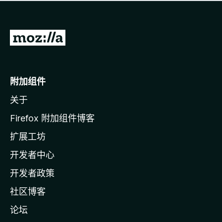
无
评
分
转
至
M
o
附加组件
z
关于
i
l
Firefox 附加组件博客
l
扩展工坊
a
开发者中心
主
页
开发者政策
社区博客
论坛