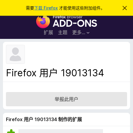
搜
登录
需要
下载 Firefox
才能使用这些附加组件。
忽
略
索
F
此
通
i
知
r
扩展
主题
更多…
e
f
o
x
浏
Firefox 用户 19013134
览
器
附
加
举报此用户
组
件
Firefox 用户 19013134 制作的扩展