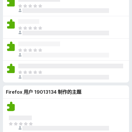
无
目
评
前
分
尚
无
目
评
前
分
尚
无
目
评
前
分
尚
无
目
评
前
分
尚
Firefox 用户 19013134 制作的主题
无
评
分
目
前