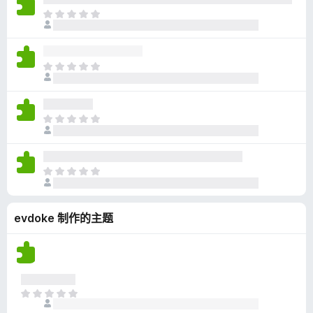
无
目
评
前
分
尚
无
目
评
前
分
尚
无
目
评
前
分
尚
无
目
评
前
分
尚
evdoke 制作的主题
无
评
分
目
前