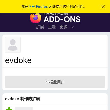
搜
登录
需要
下载 Firefox
才能使用这些附加组件。
忽
略
索
F
此
通
i
知
r
扩展
主题
更多…
e
f
o
x
浏
evdoke
览
器
附
加
举报此用户
组
件
evdoke 制作的扩展