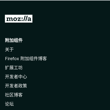
无
评
分
转
至
M
o
附加组件
z
关于
i
l
Firefox 附加组件博客
l
扩展工坊
a
开发者中心
主
页
开发者政策
社区博客
论坛