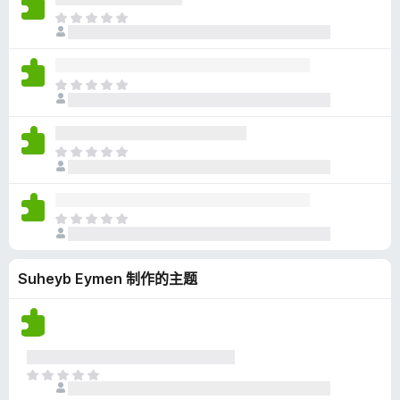
无
目
评
前
分
尚
无
目
评
前
分
尚
无
目
评
前
分
尚
无
目
评
前
分
尚
Suheyb Eymen 制作的主题
无
评
分
目
前