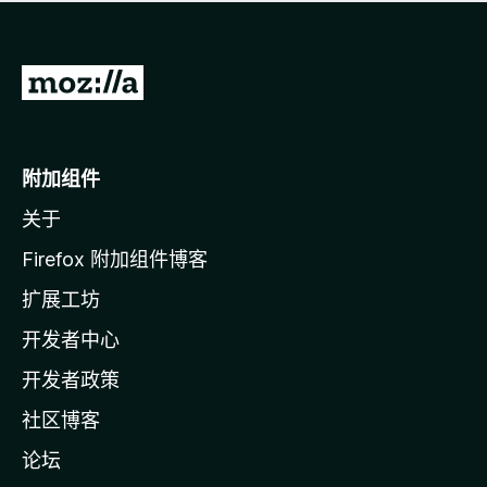
无
评
分
转
至
M
o
附加组件
z
关于
i
l
Firefox 附加组件博客
l
扩展工坊
a
开发者中心
主
页
开发者政策
社区博客
论坛