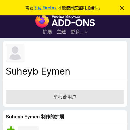
搜
登录
需要
下载 Firefox
才能使用这些附加组件。
忽
略
索
F
此
通
i
知
r
扩展
主题
更多…
e
f
o
x
浏
Suheyb Eymen
览
器
附
加
举报此用户
组
件
Suheyb Eymen 制作的扩展