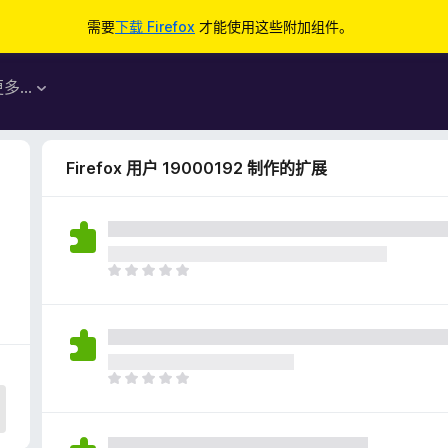
需要
下载 Firefox
才能使用这些附加组件。
更多…
Firefox 用户 19000192 制作的扩展
目
前
尚
无
评
分
目
前
尚
无