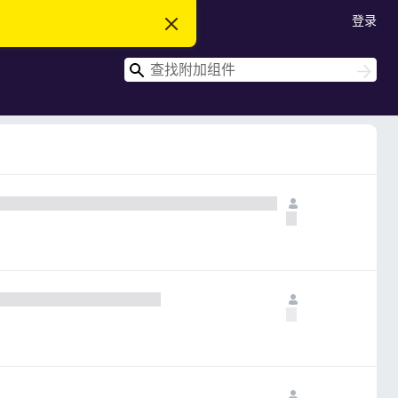
登录
忽
略
此
搜
通
搜
知
索
索