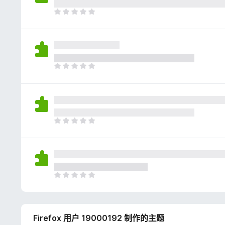
评
分
目
前
尚
无
评
分
目
前
尚
无
评
分
目
前
尚
无
评
分
目
前
尚
无
Firefox 用户 19000192 制作的主题
评