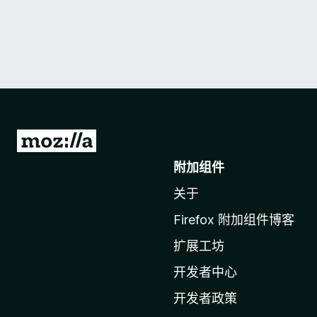
转
至
附加组件
M
关于
o
z
Firefox 附加组件博客
i
扩展工坊
l
l
开发者中心
a
开发者政策
主