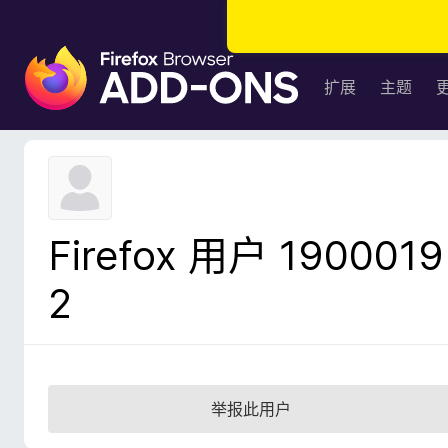
F
i
扩展
主题
r
e
f
o
x
浏
Firefox 用户 1900019
览
器
2
附
加
组
件
举报此用户