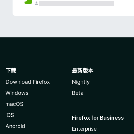
下载
最新版本
Download Firefox
Nightly
Windows
Beta
macOS
iOS
Firefox for Business
Android
Enterprise