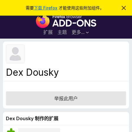
搜
登录
需要
下载 Firefox
才能使用这些附加组件。
忽
略
索
F
此
通
i
知
r
扩展
主题
更多…
e
f
o
x
浏
Dex Dousky
览
器
附
加
举报此用户
组
件
Dex Dousky 制作的扩展