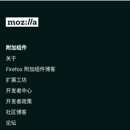
无
评
分
转
至
M
o
附加组件
z
关于
i
l
Firefox 附加组件博客
l
扩展工坊
a
开发者中心
主
页
开发者政策
社区博客
论坛