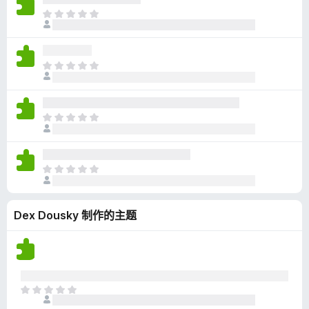
无
目
评
前
分
尚
无
目
评
前
分
尚
无
目
评
前
分
尚
无
目
评
前
分
尚
Dex Dousky 制作的主题
无
评
分
目
前