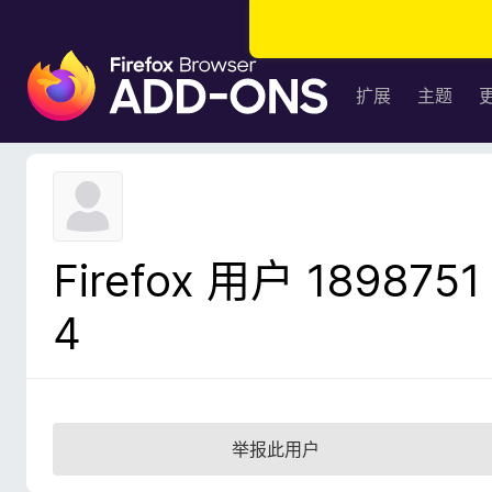
F
i
扩展
主题
r
e
f
o
x
浏
Firefox 用户 1898751
览
器
4
附
加
组
件
举报此用户