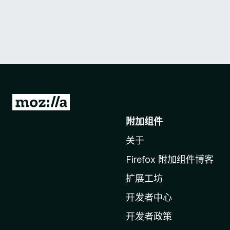
转
至
附加组件
M
关于
o
z
Firefox 附加组件博客
i
扩展工坊
l
l
开发者中心
a
开发者政策
主