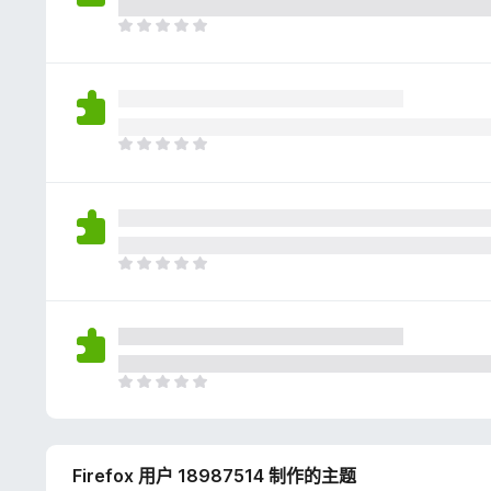
评
分
目
前
尚
无
评
分
目
前
尚
无
评
分
目
前
尚
无
评
分
目
前
尚
无
Firefox 用户 18987514 制作的主题
评