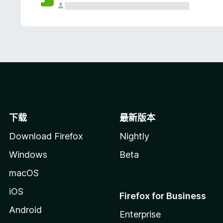
下载
最新版本
Download Firefox
Nightly
Windows
Beta
macOS
iOS
Firefox for Business
Android
Enterprise