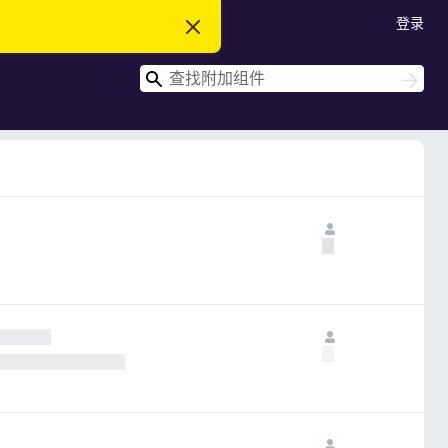
登录
忽
略
此
搜
通
搜
知
索
索