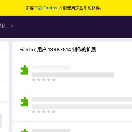
需要
下载 Firefox
才能使用这些附加组件。
更多…
Firefox 用户 18987514 制作的扩展
目
前
尚
无
评
分
目
前
尚
无