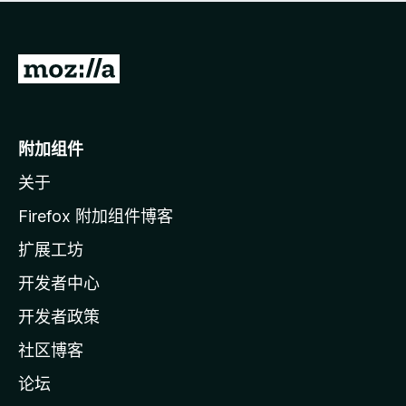
无
评
分
转
至
M
o
附加组件
z
关于
i
l
Firefox 附加组件博客
l
扩展工坊
a
开发者中心
主
页
开发者政策
社区博客
论坛