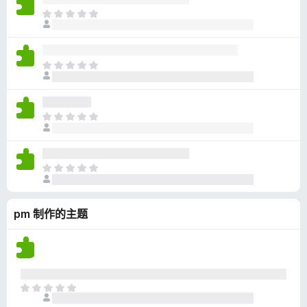
无
目
评
前
分
尚
无
目
评
前
分
尚
无
目
评
前
分
尚
无
目
评
前
分
尚
pm 制作的主题
无
评
分
目
前