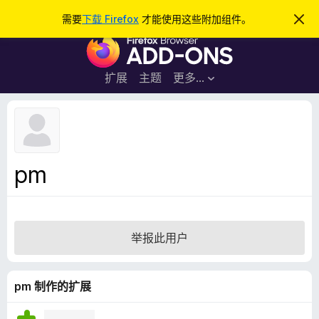
搜
登录
需要
下载 Firefox
才能使用这些附加组件。
忽
略
索
F
此
通
i
知
r
扩展
主题
更多…
e
f
o
x
浏
pm
览
器
附
加
举报此用户
组
件
pm 制作的扩展