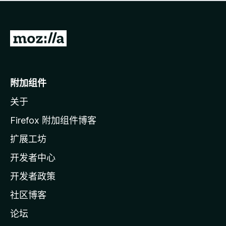
无
评
分
转
至
M
o
附加组件
z
关于
i
l
Firefox 附加组件博客
l
扩展工坊
a
开发者中心
主
页
开发者政策
社区博客
论坛