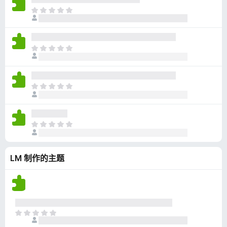
无
目
评
前
分
尚
无
目
评
前
分
尚
无
目
评
前
分
尚
无
目
评
前
分
尚
LM 制作的主题
无
评
分
目
前