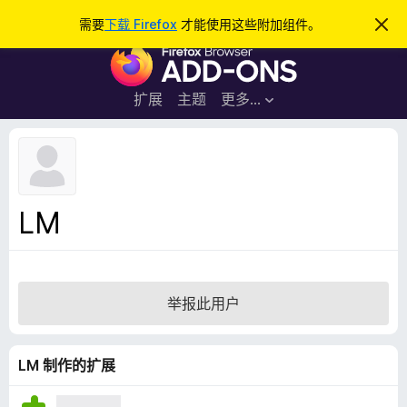
搜
登录
需要
下载 Firefox
才能使用这些附加组件。
忽
略
索
F
此
通
i
知
r
扩展
主题
更多…
e
f
o
x
浏
LM
览
器
附
加
举报此用户
组
件
LM 制作的扩展