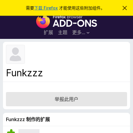
搜
登录
需要
下载 Firefox
才能使用这些附加组件。
忽
略
索
F
此
通
i
知
r
扩展
主题
更多…
e
f
o
x
浏
Funkzzz
览
器
附
加
举报此用户
组
件
Funkzzz 制作的扩展