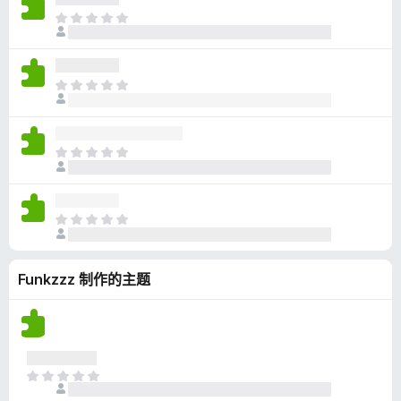
无
目
评
前
分
尚
无
目
评
前
分
尚
无
目
评
前
分
尚
无
目
评
前
分
尚
Funkzzz 制作的主题
无
评
分
目
前