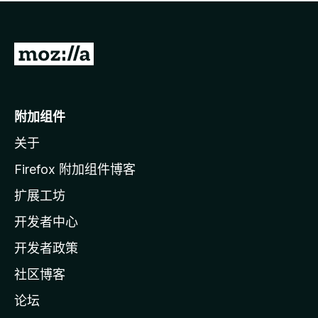
无
评
分
转
至
M
o
附加组件
z
关于
i
l
Firefox 附加组件博客
l
扩展工坊
a
开发者中心
主
页
开发者政策
社区博客
论坛