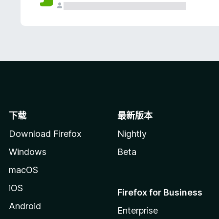
下载
最新版本
Download Firefox
Nightly
Windows
Beta
macOS
iOS
Firefox for Business
Android
Enterprise