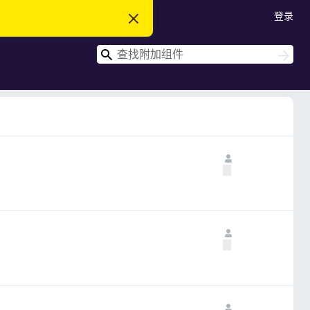
登录
忽
略
此
搜
通
搜
知
索
索