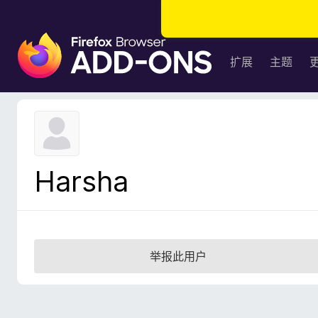
F
i
扩展
主题
r
e
f
o
x
浏
Harsha
览
器
附
加
组
举报此用户
件