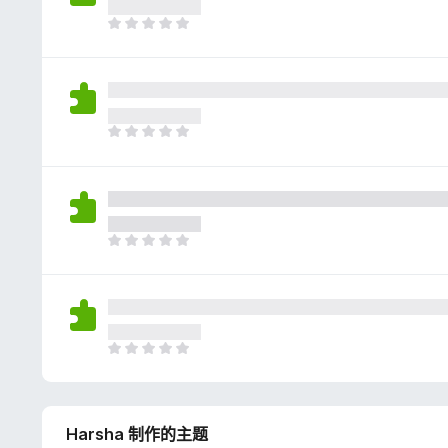
评
分
目
前
尚
无
评
分
目
前
尚
无
评
分
目
前
尚
无
评
分
目
前
尚
无
Harsha 制作的主题
评