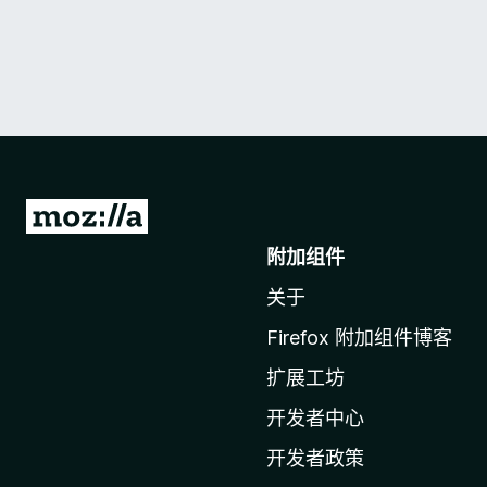
转
至
附加组件
M
关于
o
z
Firefox 附加组件博客
i
扩展工坊
l
l
开发者中心
a
开发者政策
主