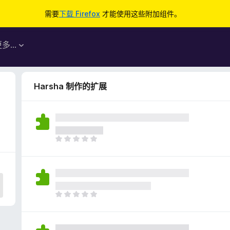
需要
下载 Firefox
才能使用这些附加组件。
更多…
Harsha 制作的扩展
目
前
尚
无
评
分
目
前
尚
无