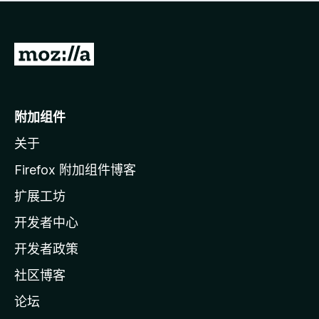
无
评
分
转
至
M
o
附加组件
z
关于
i
l
Firefox 附加组件博客
l
扩展工坊
a
开发者中心
主
页
开发者政策
社区博客
论坛