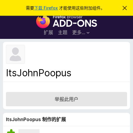
搜
登录
需要
下载 Firefox
才能使用这些附加组件。
忽
略
索
F
此
通
i
知
r
扩展
主题
更多…
e
f
o
x
浏
ItsJohnPoopus
览
器
附
加
举报此用户
组
件
ItsJohnPoopus 制作的扩展