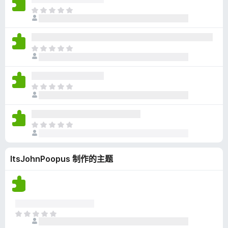
无
目
评
前
分
尚
无
目
评
前
分
尚
无
目
评
前
分
尚
无
目
评
前
分
尚
ItsJohnPoopus 制作的主题
无
评
分
目
前