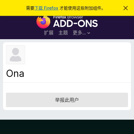
搜
登录
需要
下载 Firefox
才能使用这些附加组件。
忽
略
索
F
此
通
i
知
r
扩展
主题
更多…
e
f
o
x
浏
Ona
览
器
附
加
举报此用户
组
件