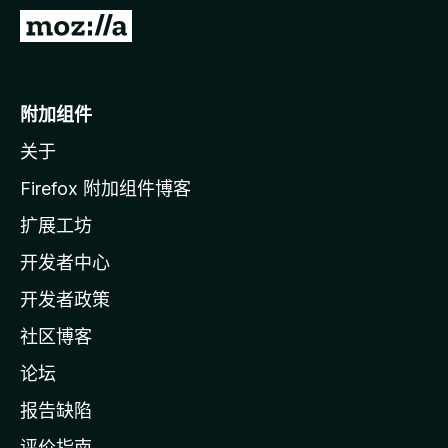
转
至
M
o
附加组件
z
关于
i
l
Firefox 附加组件博客
l
扩展工坊
a
开发者中心
主
页
开发者政策
社区博客
论坛
报告缺陷
评价指南