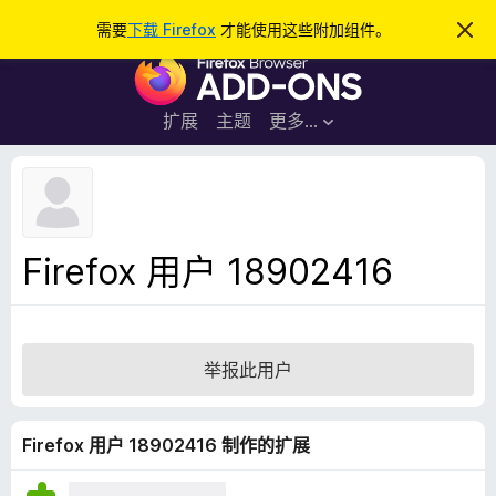
搜
登录
需要
下载 Firefox
才能使用这些附加组件。
忽
略
索
F
此
通
i
知
r
扩展
主题
更多…
e
f
o
x
浏
Firefox 用户 18902416
览
器
附
加
举报此用户
组
件
Firefox 用户 18902416 制作的扩展