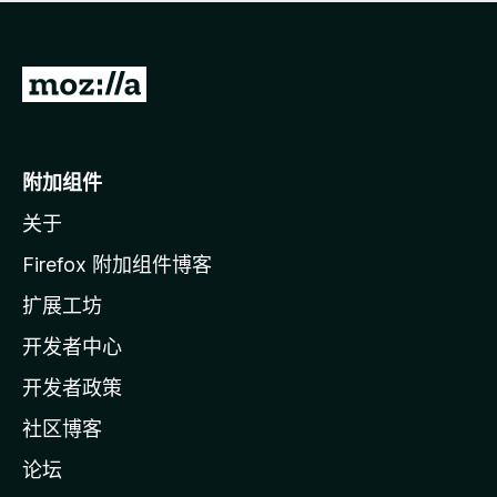
无
评
分
转
至
M
o
附加组件
z
关于
i
l
Firefox 附加组件博客
l
扩展工坊
a
开发者中心
主
页
开发者政策
社区博客
论坛