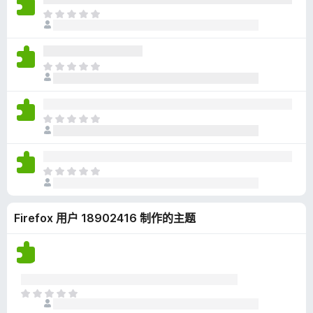
无
目
评
前
分
尚
无
目
评
前
分
尚
无
目
评
前
分
尚
无
目
评
前
分
尚
Firefox 用户 18902416 制作的主题
无
评
分
目
前