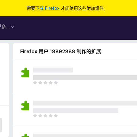
需要
下载 Firefox
才能使用这些附加组件。
更多…
Firefox 用户 18892888 制作的扩展
目
前
尚
无
评
分
目
前
尚
无