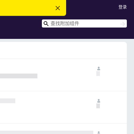
登录
忽
略
此
搜
通
搜
知
索
索