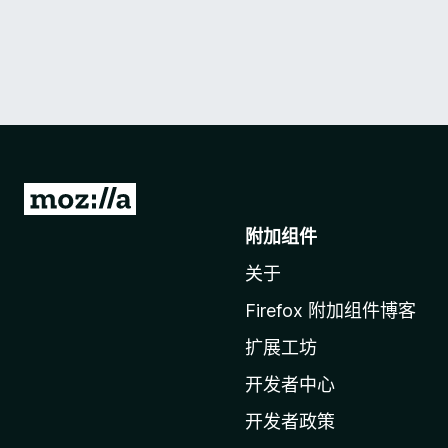
转
至
附加组件
M
关于
o
z
Firefox 附加组件博客
i
扩展工坊
l
l
开发者中心
a
开发者政策
主