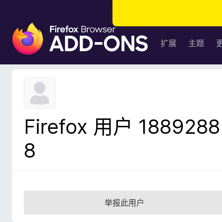
F
i
扩展
主题
r
e
f
o
x
浏
Firefox 用户 1889288
览
器
8
附
加
组
件
举报此用户