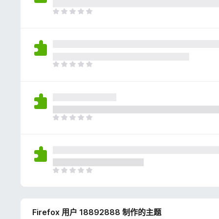
评
分
目
前
尚
无
评
分
目
前
尚
无
评
分
目
前
尚
无
评
分
目
前
尚
无
Firefox 用户 18892888 制作的主题
评