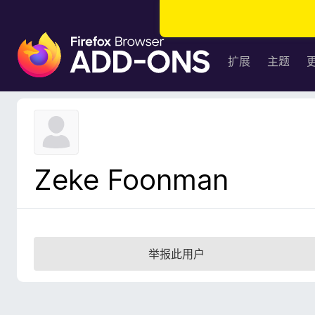
F
i
扩展
主题
r
e
f
o
x
浏
Zeke Foonman
览
器
附
加
组
举报此用户
件