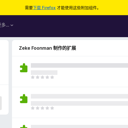
需要
下载 Firefox
才能使用这些附加组件。
更多…
Zeke Foonman 制作的扩展
目
前
尚
无
评
分
目
前
尚
无