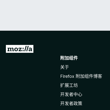
转
至
附加组件
M
关于
o
z
Firefox 附加组件博客
i
扩展工坊
l
l
开发者中心
a
开发者政策
主