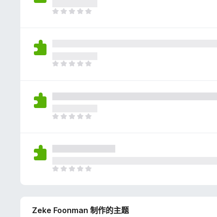
评
分
目
前
尚
无
评
分
目
前
尚
无
评
分
目
前
尚
无
评
分
目
前
尚
无
Zeke Foonman 制作的主题
评