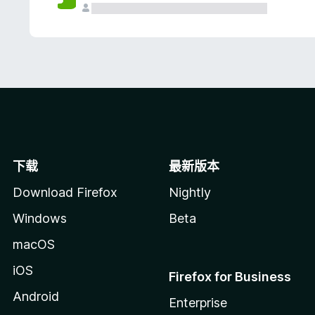
下载
最新版本
Download Firefox
Nightly
Windows
Beta
macOS
iOS
Firefox for Business
Android
Enterprise