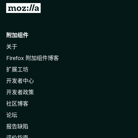
转
至
M
o
附加组件
z
关于
i
l
Firefox 附加组件博客
l
扩展工坊
a
开发者中心
主
页
开发者政策
社区博客
论坛
报告缺陷
评价指南