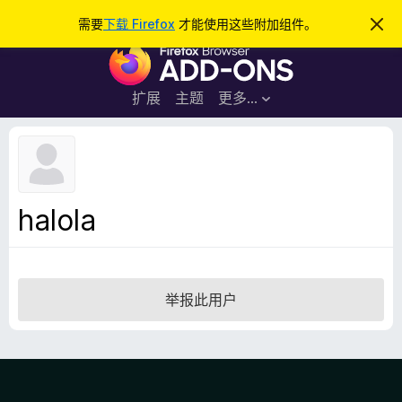
搜
登录
需要
下载 Firefox
才能使用这些附加组件。
忽
略
索
F
此
通
i
知
r
扩展
主题
更多…
e
f
o
x
浏
halola
览
器
附
加
举报此用户
组
件