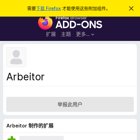
搜
登录
需要
下载 Firefox
才能使用这些附加组件。
忽
略
索
F
此
通
i
知
r
扩展
主题
更多…
e
f
o
x
浏
Arbeitor
览
器
附
加
举报此用户
组
件
Arbeitor 制作的扩展