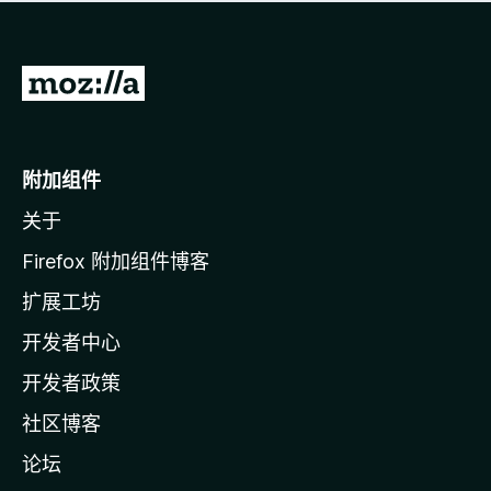
无
评
分
转
至
M
o
附加组件
z
关于
i
l
Firefox 附加组件博客
l
扩展工坊
a
开发者中心
主
页
开发者政策
社区博客
论坛