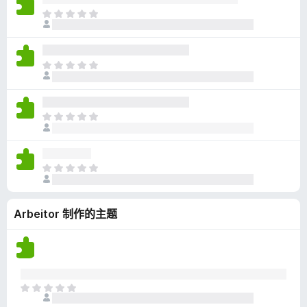
无
目
评
前
分
尚
无
目
评
前
分
尚
无
目
评
前
分
尚
无
目
评
前
分
尚
Arbeitor 制作的主题
无
评
分
目
前