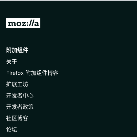
无
评
分
转
至
M
o
附加组件
z
关于
i
l
Firefox 附加组件博客
l
扩展工坊
a
开发者中心
主
页
开发者政策
社区博客
论坛