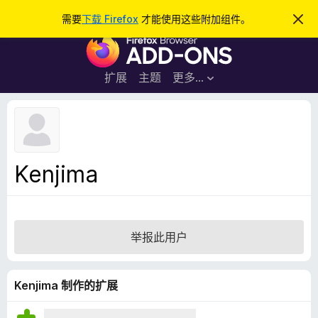
搜
登录
需要
下载 Firefox
才能使用这些附加组件。
忽
略
索
F
此
通
i
知
r
扩展
主题
更多…
e
f
o
x
浏
Kenjima
览
器
附
加
举报此用户
组
件
Kenjima 制作的扩展