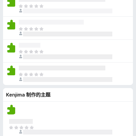
无
目
评
前
分
尚
无
目
评
前
分
尚
无
目
评
前
分
尚
无
目
评
前
分
尚
Kenjima 制作的主题
无
评
分
目
前