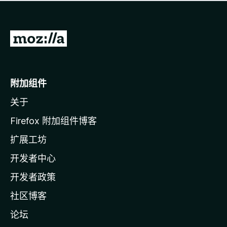
无
评
分
转
至
M
o
附加组件
z
关于
i
l
Firefox 附加组件博客
l
扩展工坊
a
开发者中心
主
页
开发者政策
社区博客
论坛