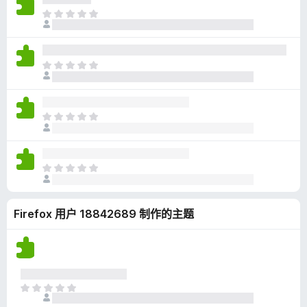
无
目
评
前
分
尚
无
目
评
前
分
尚
无
目
评
前
分
尚
无
目
评
前
分
尚
Firefox 用户 18842689 制作的主题
无
评
分
目
前