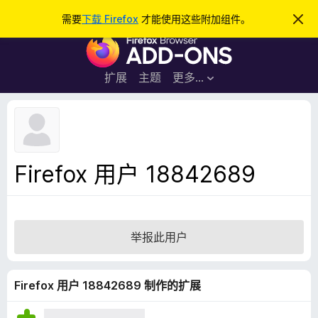
搜
登录
需要
下载 Firefox
才能使用这些附加组件。
忽
略
索
F
此
通
i
知
r
扩展
主题
更多…
e
f
o
x
浏
Firefox 用户 18842689
览
器
附
加
举报此用户
组
件
Firefox 用户 18842689 制作的扩展