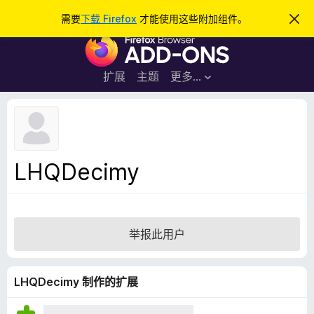
搜
登录
需要
下载 Firefox
才能使用这些附加组件。
忽
略
索
F
此
通
i
知
r
扩展
主题
更多…
e
f
o
x
浏
LHQDecimy
览
器
附
加
举报此用户
组
件
LHQDecimy 制作的扩展