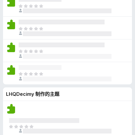
无
目
评
前
分
尚
无
目
评
前
分
尚
无
目
评
前
分
尚
无
目
评
前
分
尚
LHQDecimy 制作的主题
无
评
分
目
前