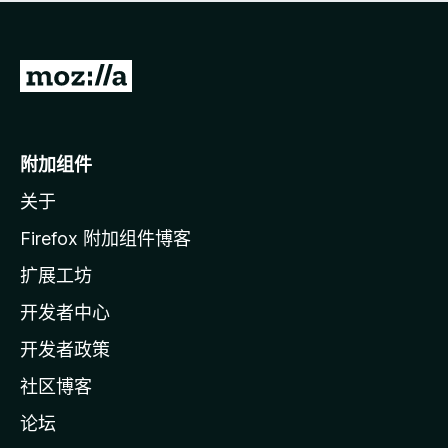
无
评
分
转
至
M
o
附加组件
z
关于
i
l
Firefox 附加组件博客
l
扩展工坊
a
开发者中心
主
页
开发者政策
社区博客
论坛