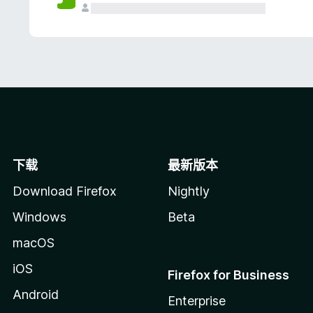
下载
最新版本
Download Firefox
Nightly
Windows
Beta
macOS
iOS
Firefox for Business
Android
Enterprise