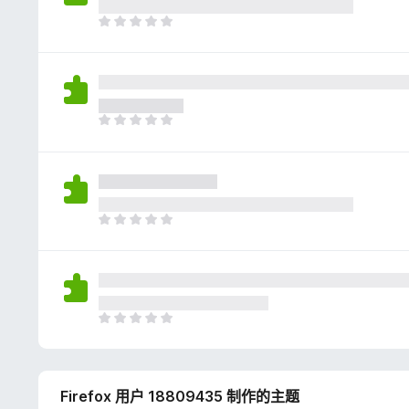
评
分
目
前
尚
无
评
分
目
前
尚
无
评
分
目
前
尚
无
评
分
目
前
尚
无
Firefox 用户 18809435 制作的主题
评