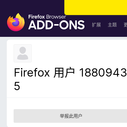
F
i
扩展
主题
r
e
f
o
x
浏
Firefox 用户 188094
览
器
5
附
加
组
件
举报此用户