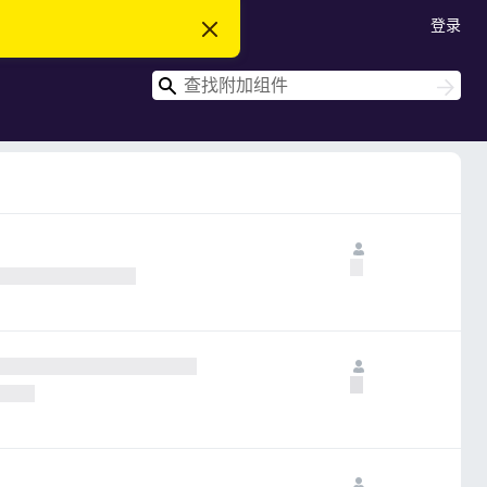
登录
忽
略
此
搜
通
搜
知
索
索