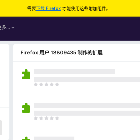
需要
下载 Firefox
才能使用这些附加组件。
更多…
Firefox 用户 18809435 制作的扩展
3
目
前
尚
无
评
分
目
前
尚
无