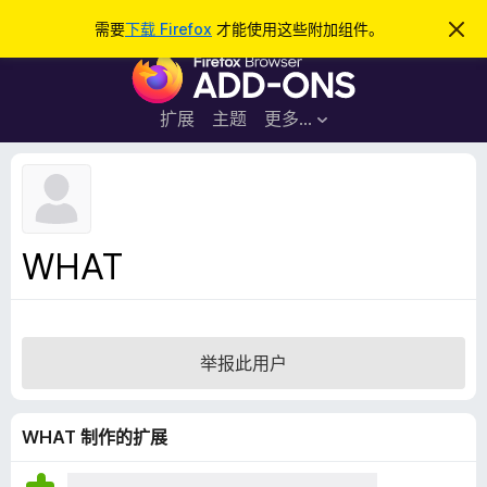
搜
登录
需要
下载 Firefox
才能使用这些附加组件。
忽
略
索
F
此
通
i
知
r
扩展
主题
更多…
e
f
o
x
浏
WHAT
览
器
附
加
举报此用户
组
件
WHAT 制作的扩展