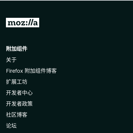
无
评
分
转
至
M
o
附加组件
z
关于
i
l
Firefox 附加组件博客
l
扩展工坊
a
开发者中心
主
页
开发者政策
社区博客
论坛