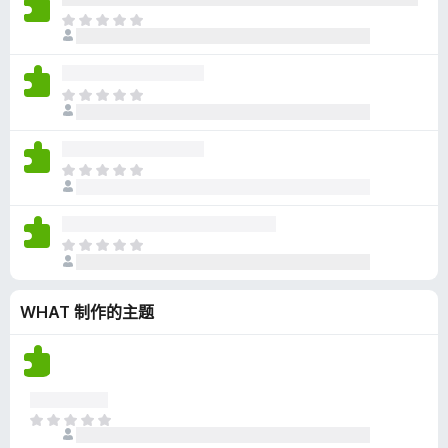
无
目
评
前
分
尚
无
目
评
前
分
尚
无
目
评
前
分
尚
无
目
评
前
分
尚
WHAT 制作的主题
无
评
分
目
前