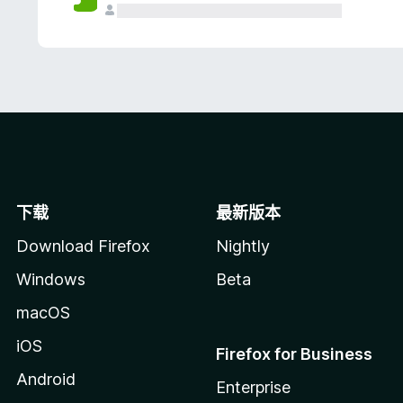
下载
最新版本
Download Firefox
Nightly
Windows
Beta
macOS
iOS
Firefox for Business
Android
Enterprise