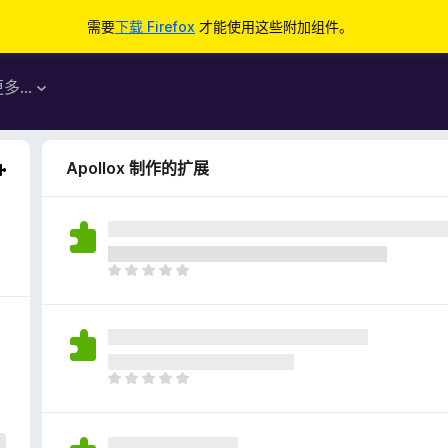
需要
下载 Firefox
才能使用这些附加组件。
更多…
Apollox 制作的扩展
目
前
尚
无
评
分
目
前
尚
无