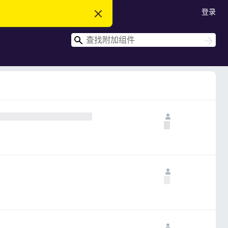
登录
忽
略
此
搜
通
搜
知
索
索