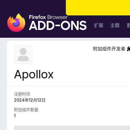
F
i
扩展
主题
r
e
f
附加组件开发者
o
x
浏
Apollox
览
器
附
加
注册时间
组
2024年12月12日
件
附加组件数量
1