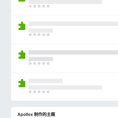
评
分
目
前
尚
无
评
分
目
前
尚
无
评
分
目
前
尚
无
评
分
目
前
尚
无
Apollox 制作的主题
评