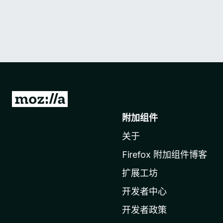
转
至
附加组件
M
关于
o
z
Firefox 附加组件博客
i
扩展工坊
l
l
开发者中心
a
开发者政策
主