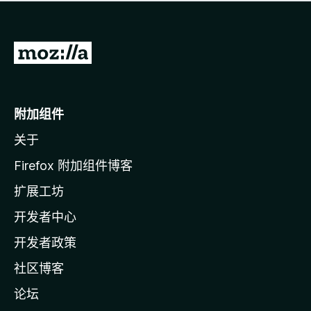
无
评
分
转
至
M
o
附加组件
z
关于
i
l
Firefox 附加组件博客
l
扩展工坊
a
开发者中心
主
页
开发者政策
社区博客
论坛