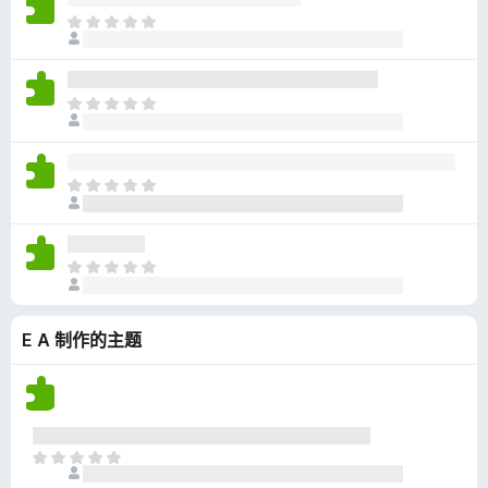
无
目
评
前
分
尚
无
目
评
前
分
尚
无
目
评
前
分
尚
无
目
评
前
分
尚
E A 制作的主题
无
评
分
目
前