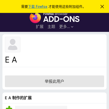
搜
登录
需要
下载 Firefox
才能使用这些附加组件。
忽
略
索
F
此
通
i
知
r
扩展
主题
更多…
e
f
o
x
浏
E A
览
器
附
加
举报此用户
组
件
E A 制作的扩展