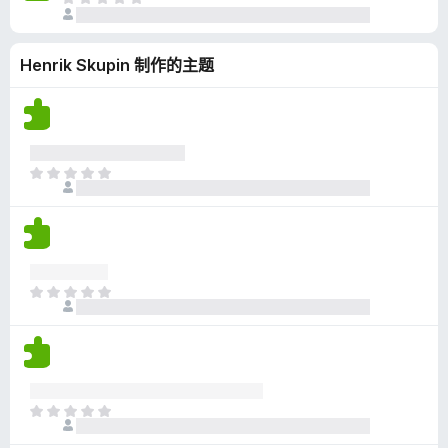
目
评
前
分
尚
Henrik Skupin 制作的主题
无
评
分
目
前
尚
无
评
分
目
前
尚
无
评
分
目
前