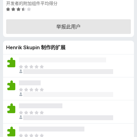
开发者的附加组件平均得分
评
分
3
举报此用户
.
6
/
Henrik Skupin 制作的扩展
5
目
前
尚
无
目
评
前
分
尚
无
目
评
前
分
尚
无
目