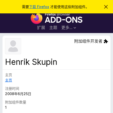
搜
登录
需要
下载 Firefox
才能使用这些附加组件。
忽
略
索
F
此
通
i
知
r
扩展
主题
更多…
e
f
附加组件开发者
o
x
浏
Henrik Skupin
览
器
主页
附
主页
加
组
注册时间
件
2008年6月25日
附加组件数量
1