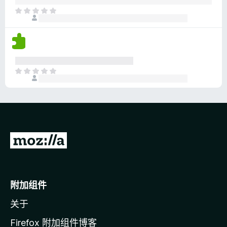
分
目
前
尚
无
评
分
目
前
尚
无
评
分
转
至
M
o
附加组件
z
关于
i
l
Firefox 附加组件博客