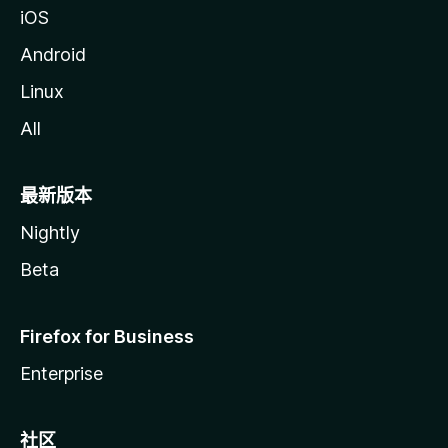
iOS
Android
Linux
All
最新版本
Nightly
Beta
Firefox for Business
Enterprise
社区