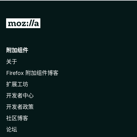
无
评
分
转
至
M
o
附加组件
z
关于
i
l
Firefox 附加组件博客
l
扩展工坊
a
开发者中心
主
页
开发者政策
社区博客
论坛