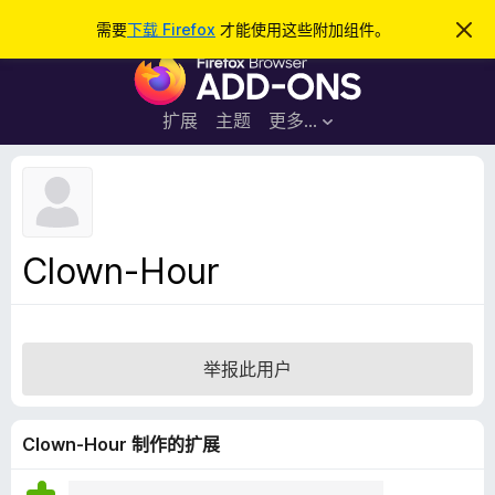
搜
登录
需要
下载 Firefox
才能使用这些附加组件。
忽
略
索
F
此
通
i
知
r
扩展
主题
更多…
e
f
o
x
浏
Clown-Hour
览
器
附
加
举报此用户
组
件
Clown-Hour 制作的扩展