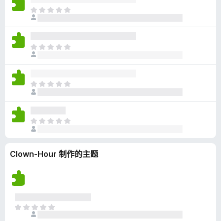
无
目
评
前
分
尚
无
目
评
前
分
尚
无
目
评
前
分
尚
无
目
评
前
分
尚
Clown-Hour 制作的主题
无
评
分
目
前