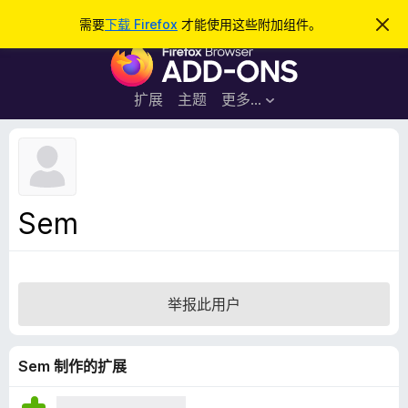
搜
登录
需要
下载 Firefox
才能使用这些附加组件。
忽
略
索
F
此
通
i
知
r
扩展
主题
更多…
e
f
o
x
浏
Sem
览
器
附
加
举报此用户
组
件
Sem 制作的扩展