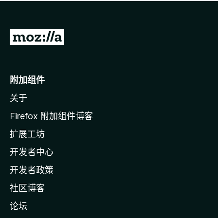
无
评
分
转
至
M
o
附加组件
z
关于
i
l
Firefox 附加组件博客
l
扩展工坊
a
开发者中心
主
页
开发者政策
社区博客
论坛