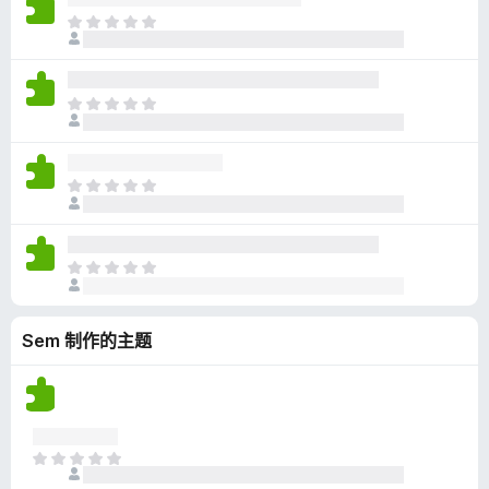
无
目
评
前
分
尚
无
目
评
前
分
尚
无
目
评
前
分
尚
无
目
评
前
分
尚
Sem 制作的主题
无
评
分
目
前