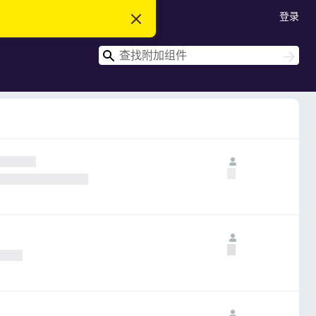
登录
忽
略
此
搜
通
搜
知
索
索