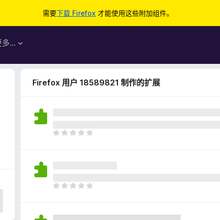
需要
下载 Firefox
才能使用这些附加组件。
更多…
Firefox 用户 18589821 制作的扩展
目
前
尚
无
评
分
目
前
尚
无