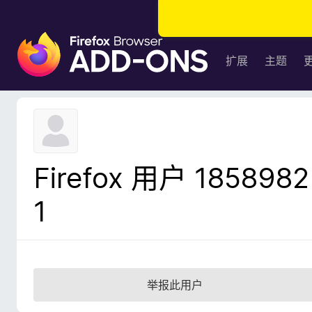
F
i
扩展
主题
r
e
f
o
x
浏
Firefox 用户 1858982
览
器
1
附
加
组
件
举报此用户