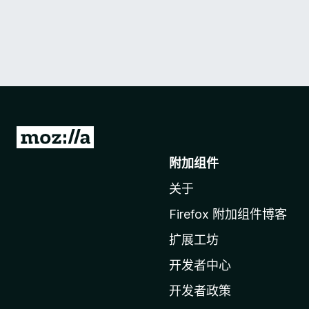
转
至
附加组件
M
关于
o
z
Firefox 附加组件博客
i
扩展工坊
l
l
开发者中心
a
开发者政策
主