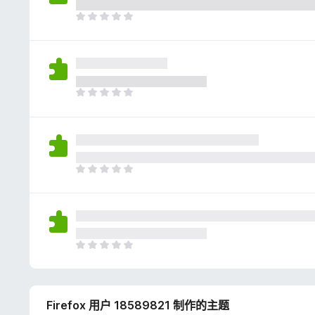
评
分
目
前
尚
无
评
分
目
前
尚
无
评
分
目
前
尚
无
评
分
目
前
尚
无
Firefox 用户 18589821 制作的主题
评