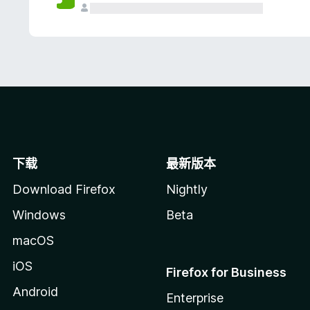
下载
最新版本
Download Firefox
Nightly
Windows
Beta
macOS
iOS
Firefox for Business
Android
Enterprise