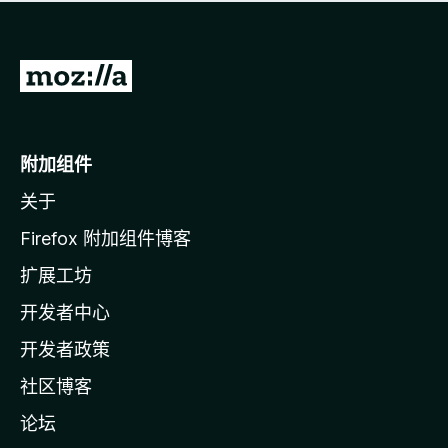
无
评
分
转
至
M
o
附加组件
z
关于
i
l
Firefox 附加组件博客
l
扩展工坊
a
开发者中心
主
页
开发者政策
社区博客
论坛