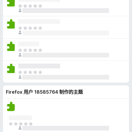
无
目
评
前
分
尚
无
目
评
前
分
尚
无
目
评
前
分
尚
无
目
评
前
分
尚
Firefox 用户 18585764 制作的主题
无
评
分
目
前