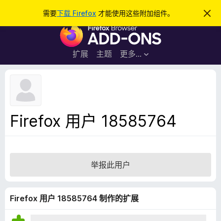
搜
登录
需要
下载 Firefox
才能使用这些附加组件。
忽
略
索
F
此
通
i
知
r
扩展
主题
更多…
e
f
o
x
浏
Firefox 用户 18585764
览
器
附
加
举报此用户
组
件
Firefox 用户 18585764 制作的扩展